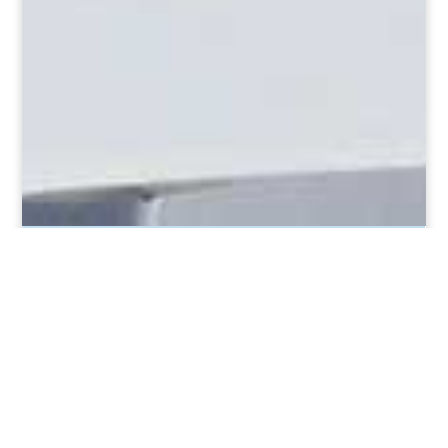
BIANCA BEACH – CAP
D’AGDE